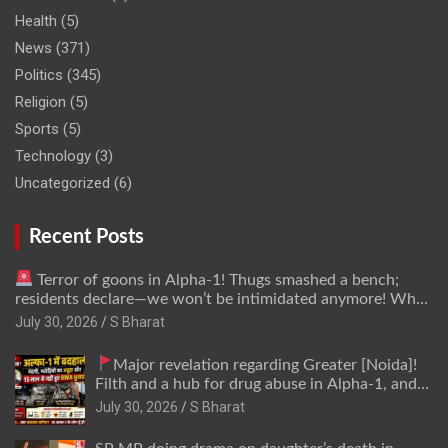
Health
(5)
News
(371)
Politics
(345)
Religion
(5)
Sports
(5)
Technology
(3)
Uncategorized
(6)
Recent Posts
Terror of goons in Alpha-1! Thugs smashed a bench;
residents declare—we won’t be intimidated anymore! Who
is the mastermind behind it all? | SBharat
July 30, 2026
S Bharat
Major revelation regarding Greater [Noida]!
Filth and a hub for drug abuse in Alpha-1, and
no RWA elections for 15 years? | Wake up,
July 30, 2026
S Bharat
administration!