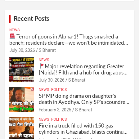
Recent Posts
NEWS
Terror of goons in Alpha-1! Thugs smashed a
bench; residents declare—we won’t be intimidated
anymore! Who is the mastermind behind it all? |
July 30, 2026
S Bharat
SBharat
NEWS
Major revelation regarding Greater
[Noida]! Filth and a hub for drug abuse
in Alpha-1, and no RWA elections for
July 30, 2026
S Bharat
15 years? | Wake up, administration!
NEWS
POLITICS
SP MP doing drama on daughter’s
death in Ayodhya. Only SP’s scoundrel
will be involved in this too @SBharat
February 3, 2025
S Bharat
NEWS
POLITICS
Fire in a truck filled with 150 gas
cylinders in Ghaziabad, blasts continued
for 30 minutes, people left their homes