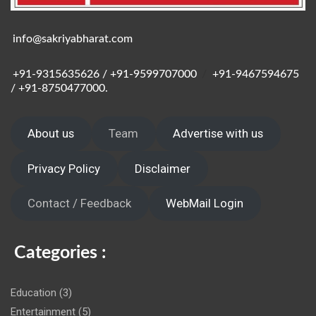
info@sakriyabharat.com
+91-9315635626 / +91-9599707000
/
+91-9467594675
/ +91-8750477000.
About us
Team
Advertise with us
Privacy Policy
Disclaimer
Contact / Feedback
WebMail Login
Categories :
Education
(3)
Entertainment
(5)