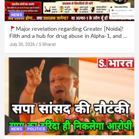
NEWS
Major revelation regarding Greater [Noida]!
Filth and a hub for drug abuse in Alpha-1, and no
RWA elections for 15 years? | Wake up,
July 30, 2026
S Bharat
administration!
NEWS
POLITICS