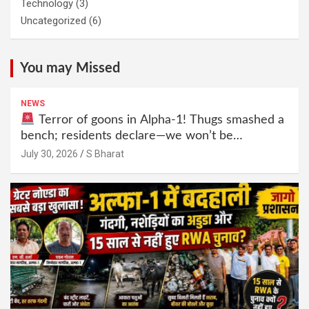
Technology
(3)
Uncategorized
(6)
You may Missed
NEWS
Terror of goons in Alpha-1! Thugs smashed a
bench; residents declare—we won’t be
intimidated anymore! Who is the mastermind
July 30, 2026
S Bharat
behind it all? | SBharat