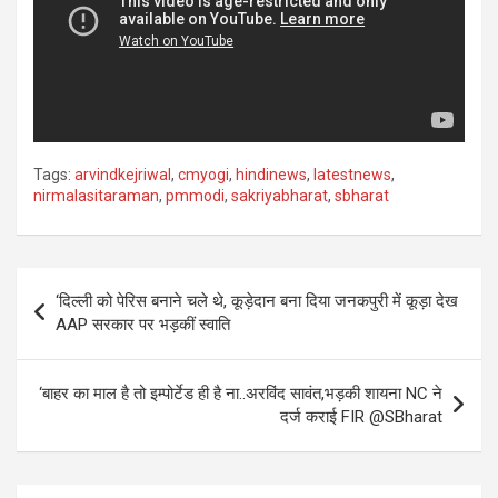
Tags:
arvindkejriwal
,
cmyogi
,
hindinews
,
latestnews
,
nirmalasitaraman
,
pmmodi
,
sakriyabharat
,
sbharat
Post
‘दिल्ली को पेरिस बनाने चले थे, कूड़ेदान बना दिया जनकपुरी में कूड़ा देख
navigation
AAP सरकार पर भड़कीं स्वाति
‘बाहर का माल है तो इम्पोर्टेड ही है ना..अरविंद सावंत,भड़की शायना NC ने
दर्ज कराई FIR @SBharat