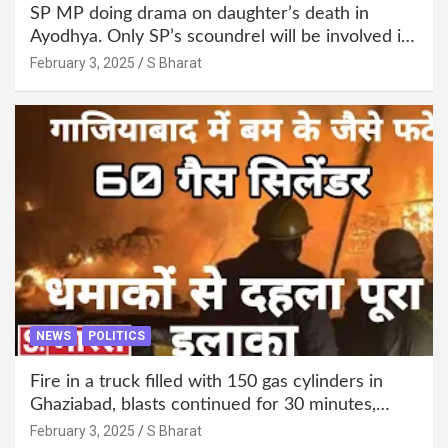
SP MP doing drama on daughter’s death in
Ayodhya. Only SP’s scoundrel will be involved in
this too @SBharat
February 3, 2025
S Bharat
NEWS
POLITICS
Fire in a truck filled with 150 gas cylinders in
Ghaziabad, blasts continued for 30 minutes,
people left their homes and ran away @SBharat
February 3, 2025
S Bharat