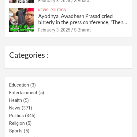
February 3, 2025
S Bharat
and ran away @SBharat
NEWS
POLITICS
Ayodhya: Awadhesh Prasad cried
bitterly in the press conference, ‘Then I
will resign as MP’ @SBharat
February 3, 2025
S Bharat
Categories :
Education
(3)
Entertainment
(5)
Health
(5)
News
(371)
Politics
(345)
Religion
(5)
Sports
(5)