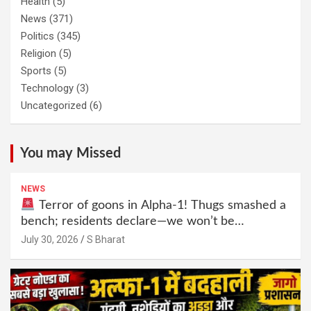
Health
(5)
News
(371)
Politics
(345)
Religion
(5)
Sports
(5)
Technology
(3)
Uncategorized
(6)
You may Missed
NEWS
Terror of goons in Alpha-1! Thugs smashed a
bench; residents declare—we won’t be
intimidated anymore! Who is the mastermind
July 30, 2026
S Bharat
behind it all? | SBharat