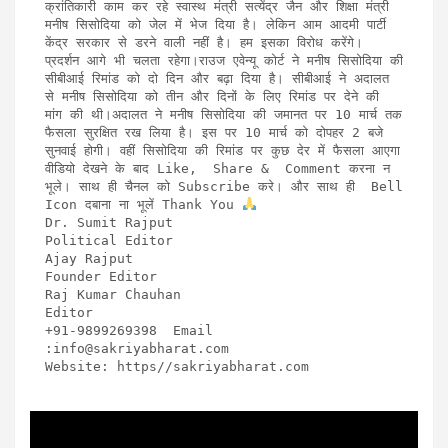
क्रांतिकारी काम कर रहे स्वास्थ मंत्री सत्येंद्र जैन और शिक्षा मंत्री 
मनीष सिसोदिया को जेल में भेज दिया है। लेकिन आम आदमी पार्टी 
केंद्र सरकार से डरने वाली नहीं है। हम इसका विरोध करेंगे। 
प्रदर्शन आगे भी चलता रहेगा।राउज एवेन्यू कोर्ट ने मनीष सिसोदिया की 
सीबीआई रिमांड को दो दिन और बढ़ा दिया है। सीबीआई ने अदालत 
से मनीष सिसोदिया को तीन और दिनों के लिए रिमांड पर देने की 
मांग की थी।अदालत ने मनीष सिसोदिया की जमानत पर 10 मार्च तक 
फैसला सुरक्षित रख लिया है। इस पर 10 मार्च को दोपहर 2 बजे 
सुनवाई होगी। वहीं सिसोदिया की रिमांड पर कुछ देर में फैसला आएगा

वीडियो देखने के बाद Like,  Share &  Comment करना न 
भूले। साथ ही चैनल को Subscribe करे। और साथ ही  Bell 
Icon दबाना ना भूलें Thank You 
Dr. Sumit Rajput

Political Editor

Ajay Rajput

Founder Editor 

Raj Kumar Chauhan 

Editor

+91-9899269398  Email 
:info@sakriyabharat.com

Website: https//sakriyabharat.com