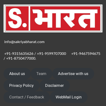
info@sakriyabharat.com
+91-9315635626 / +91-9599707000
/
+91-9467594675
/ +91-8750477000.
About us
Team
Advertise with us
Privacy Policy
Disclaimer
Contact / Feedback
WebMail Login