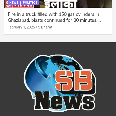
NEWS
POLITICS
Fire in a truck filled with 150 gas cylinders in
Ghaziabad, blasts continued for 30 minutes,
people left their homes and ran away @SBharat
February 3, 2025
S Bharat