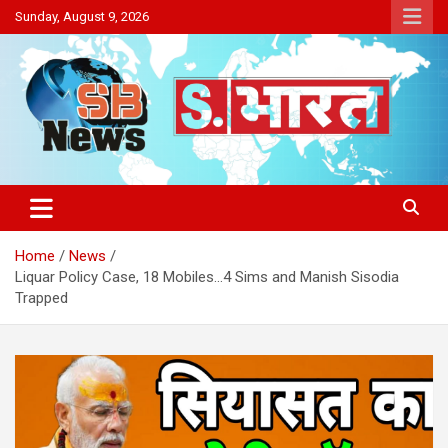
Skip
Sunday, August 9, 2026
to
content
Sakriya Bharat
Home
News
Liquar Policy Case, 18 Mobiles…4 Sims and Manish Sisodia
Trapped