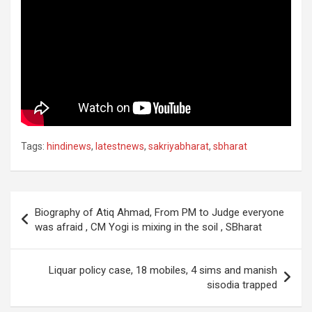
Tags:
hindinews
,
latestnews
,
sakriyabharat
,
sbharat
Post
Biography of Atiq Ahmad, From PM to Judge everyone
navigation
was afraid , CM Yogi is mixing in the soil , SBharat
Liquar policy case, 18 mobiles, 4 sims and manish
sisodia trapped