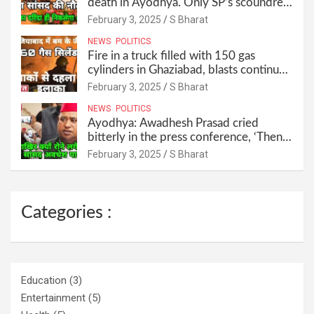
death in Ayodhya. Only SP’s scoundrel
will be involved in this too @SBharat
February 3, 2025
S Bharat
NEWS
POLITICS
Fire in a truck filled with 150 gas
cylinders in Ghaziabad, blasts continued
for 30 minutes, people left their homes
February 3, 2025
S Bharat
and ran away @SBharat
NEWS
POLITICS
Ayodhya: Awadhesh Prasad cried
bitterly in the press conference, ‘Then I
will resign as MP’ @SBharat
February 3, 2025
S Bharat
Categories :
Education
(3)
Entertainment
(5)