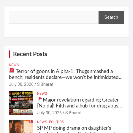
Search
Search
Recent Posts
NEWS
Terror of goons in Alpha-1! Thugs smashed a
bench; residents declare—we won’t be intimidated
anymore! Who is the mastermind behind it all? |
July 30, 2026
S Bharat
SBharat
NEWS
Major revelation regarding Greater
[Noida]! Filth and a hub for drug abuse
in Alpha-1, and no RWA elections for
July 30, 2026
S Bharat
15 years? | Wake up, administration!
NEWS
POLITICS
SP MP doing drama on daughter’s