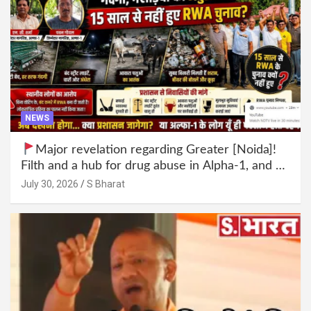
NEWS
Major revelation regarding Greater [Noida]!
Filth and a hub for drug abuse in Alpha-1, and no
RWA elections for 15 years? | Wake up,
July 30, 2026
S Bharat
administration!