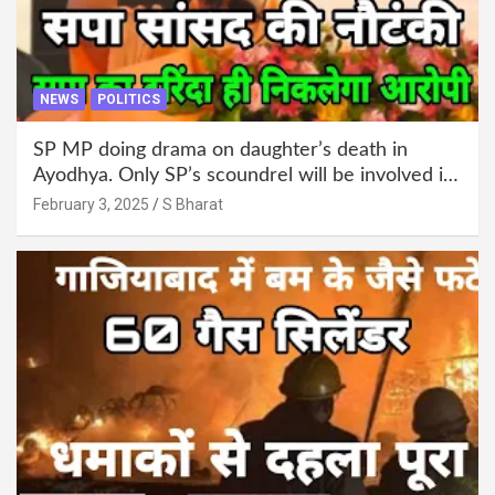
NEWS
POLITICS
SP MP doing drama on daughter’s death in
Ayodhya. Only SP’s scoundrel will be involved in
this too @SBharat
February 3, 2025
S Bharat