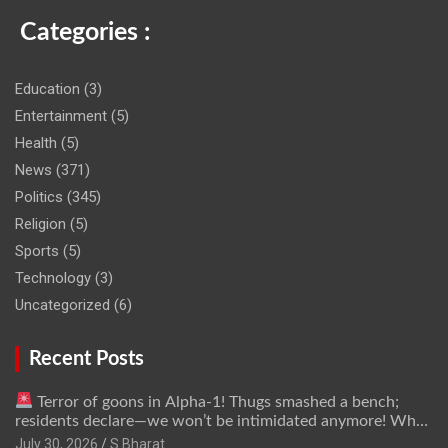
Categories :
Education
(3)
Entertainment
(5)
Health
(5)
News
(371)
Politics
(345)
Religion
(5)
Sports
(5)
Technology
(3)
Uncategorized
(6)
Recent Posts
Terror of goons in Alpha-1! Thugs smashed a bench;
residents declare—we won’t be intimidated anymore! Who
is the mastermind behind it all? | SBharat
July 30, 2026
S Bharat