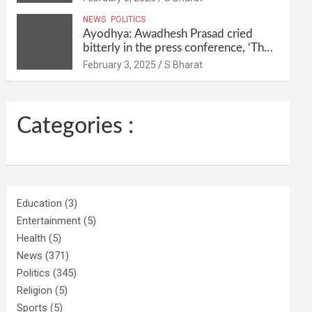
their homes and ran away @SBharat
NEWS
POLITICS
Ayodhya: Awadhesh Prasad cried
bitterly in the press conference, ‘Then
I will resign as MP’ @SBharat
February 3, 2025
S Bharat
Categories :
Education
(3)
Entertainment
(5)
Health
(5)
News
(371)
Politics
(345)
Religion
(5)
Sports
(5)