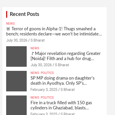
Recent Posts
NEWS
🚨 Terror of goons in Alpha-1! Thugs smashed a
bench; residents declare—we won’t be intimidated
anymore! Who is the mastermind behind it all? |
July 30, 2026
S Bharat
SBharat
NEWS
🚩Major revelation regarding Greater
[Noida]! Filth and a hub for drug
abuse in Alpha-1, and no RWA
July 30, 2026
S Bharat
elections for 15 years? | Wake up,
NEWS
POLITICS
administration!
SP MP doing drama on daughter’s
death in Ayodhya. Only SP’s
scoundrel will be involved in this too
February 3, 2025
S Bharat
@SBharat
NEWS
POLITICS
Fire in a truck filled with 150 gas
cylinders in Ghaziabad, blasts
continued for 30 minutes, people left
February 3, 2025
S Bharat