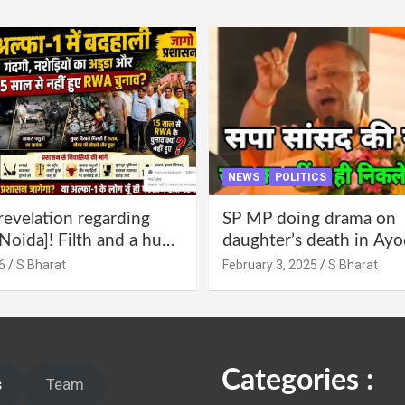
NEWS
POLITICS
revelation regarding
SP MP doing drama on
Noida]! Filth and a hub
daughter’s death in Ayo
abuse in Alpha-1, and
Only SP’s scoundrel will
6
S Bharat
February 3, 2025
S Bharat
lections for 15 years? |
involved in this too @S
 administration!
Categories :
s
Team