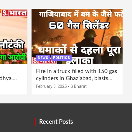
NEWS
POLITICS
Fire in a truck filled with 150 gas
dhya.
cylinders in Ghaziabad, blasts
 be
continued for 30 minutes,
February 3, 2025
S Bharat
Bharat
people left their homes and ran
away @SBharat
Recent Posts