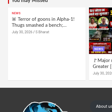
You may Missed
NEWS
🚨 Terror of goons in Alpha-1!
Thugs smashed a bench;
residents declare—we won’t be
July 30, 2026
S Bharat
intimidated anymore! Who is the
mastermind behind it all? |
SBharat
NEWS
🚩Major 
Greater [
for drug 
July 30, 202
no RWA e
Wake up,
About u