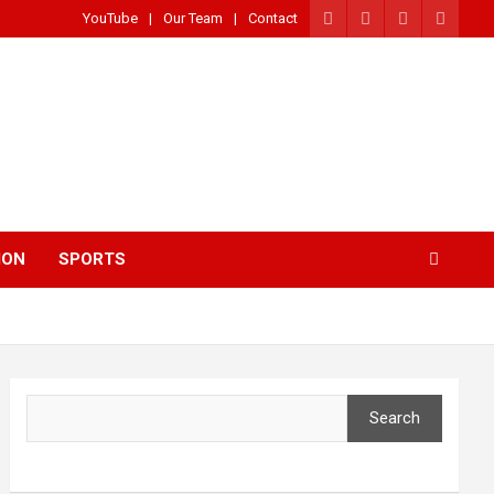
YouTube
Our Team
Contact
ION
SPORTS
Search
Search