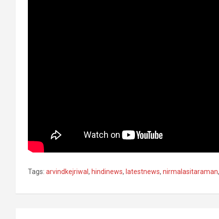
Tags:
arvindkejriwal
,
hindinews
,
latestnews
,
nirmalasitaraman
Post