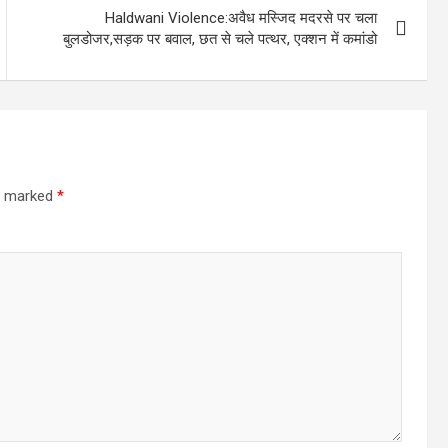
Haldwani Violence:अवैध मस्जिद मदरसे पर चला
बुलडोजर,सड़क पर बवाल, छत से चले पत्थर, एक्शन में कमांडो
re marked
*