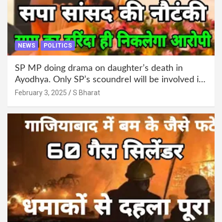
NEWS
POLITICS
SP MP doing drama on daughter’s death in
Ayodhya. Only SP’s scoundrel will be involved in
this too @SBharat
February 3, 2025
S Bharat