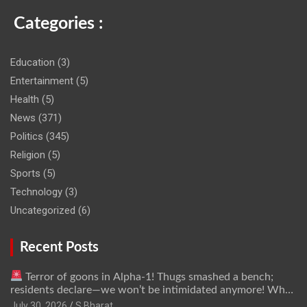
Categories :
Education
(3)
Entertainment
(5)
Health
(5)
News
(371)
Politics
(345)
Religion
(5)
Sports
(5)
Technology
(3)
Uncategorized
(6)
Recent Posts
Terror of goons in Alpha-1! Thugs smashed a bench;
residents declare—we won’t be intimidated anymore! Who
is the mastermind behind it all? | SBharat
July 30, 2026
S Bharat