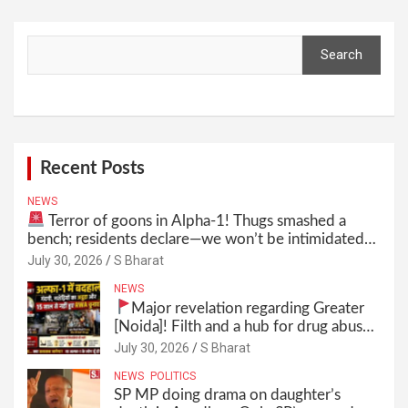
Search
Search
Recent Posts
NEWS
Terror of goons in Alpha-1! Thugs smashed a
bench; residents declare—we won’t be intimidated
anymore! Who is the mastermind behind it all? |
July 30, 2026
S Bharat
SBharat
NEWS
Major revelation regarding Greater
[Noida]! Filth and a hub for drug abuse
in Alpha-1, and no RWA elections for
July 30, 2026
S Bharat
15 years? | Wake up, administration!
NEWS
POLITICS
SP MP doing drama on daughter’s