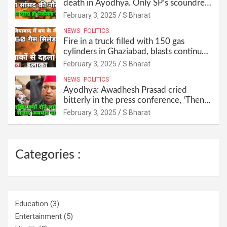
death in Ayodhya. Only SP’s scoundrel
will be involved in this too @SBharat
February 3, 2025
S Bharat
NEWS
POLITICS
Fire in a truck filled with 150 gas
cylinders in Ghaziabad, blasts continued
for 30 minutes, people left their homes
February 3, 2025
S Bharat
and ran away @SBharat
NEWS
POLITICS
Ayodhya: Awadhesh Prasad cried
bitterly in the press conference, ‘Then I
will resign as MP’ @SBharat
February 3, 2025
S Bharat
Categories :
Education
(3)
Entertainment
(5)