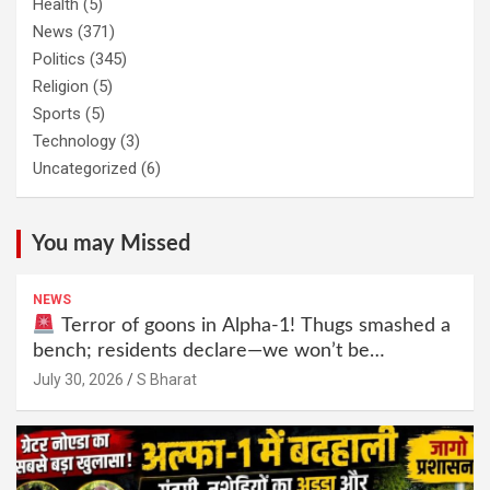
Health
(5)
News
(371)
Politics
(345)
Religion
(5)
Sports
(5)
Technology
(3)
Uncategorized
(6)
You may Missed
NEWS
Terror of goons in Alpha-1! Thugs smashed a
bench; residents declare—we won’t be
intimidated anymore! Who is the mastermind
July 30, 2026
S Bharat
behind it all? | SBharat