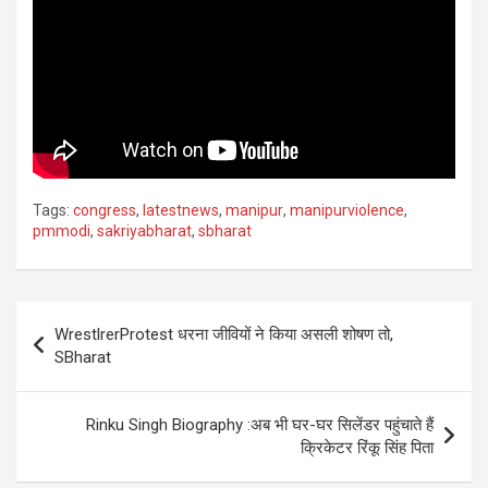
Tags:
congress
,
latestnews
,
manipur
,
manipurviolence
,
pmmodi
,
sakriyabharat
,
sbharat
Post
WrestlrerProtest धरना जीवियों ने किया असली शोषण तो,
navigation
SBharat
Rinku Singh Biography :अब भी घर-घर सिलेंडर पहुंचाते हैं
क्रिकेटर रिंकू सिंह पिता