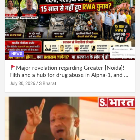
NEWS
Major revelation regarding Greater [Noida]!
Filth and a hub for drug abuse in Alpha-1, and no
RWA elections for 15 years? | Wake up,
July 30, 2026
S Bharat
administration!