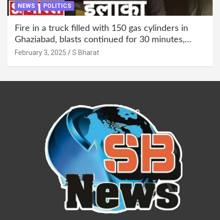
NEWS
POLITICS
Fire in a truck filled with 150 gas cylinders in
Ghaziabad, blasts continued for 30 minutes,
people left their homes and ran away @SBharat
February 3, 2025
S Bharat