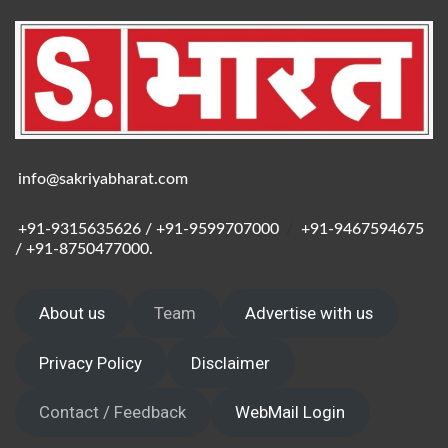
info@sakriyabharat.com
+91-9315635626 / +91-9599707000
/
+91-9467594675
/ +91-8750477000.
About us
Team
Advertise with us
Privacy Policy
Disclaimer
Contact / Feedback
WebMail Login